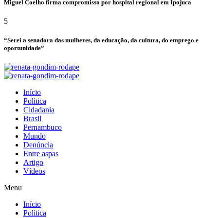
Miguel Coelho firma compromisso por hospital regional em Ipojuca
5
“Serei a senadora das mulheres, da educação, da cultura, do emprego e
oportunidade”
Início
Política
Cidadania
Brasil
Pernambuco
Mundo
Denúncia
Entre aspas
Artigo
Vídeos
Menu
Início
Política