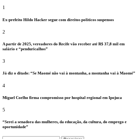
1
Ex-prefeito Hildo Hacker segue com direitos políticos suspensos
2
A partir de 2025, vereadores do Recife vão receber até R$ 37,8 mil em
salário e “penduricalhos”
3
Já diz o ditado: “Se Maomé não vai à montanha, a montanha vai à Maomé”
4
Miguel Coelho firma compromisso por hospital regional em Ipojuca
5
“Serei a senadora das mulheres, da educação, da cultura, do emprego e
oportunidade”