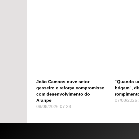
João Campos ouve setor
“Quando um
gesseiro e reforça compromisso
brigam”, di
com desenvolvimento do
rompimento
Araripe
07/08/2026
08/08/2026
07:28