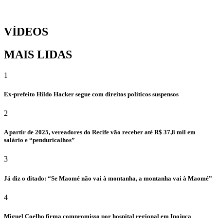
VÍDEOS
MAIS LIDAS
1
Ex-prefeito Hildo Hacker segue com direitos políticos suspensos
2
A partir de 2025, vereadores do Recife vão receber até R$ 37,8 mil em
salário e “penduricalhos”
3
Já diz o ditado: “Se Maomé não vai à montanha, a montanha vai à Maomé”
4
Miguel Coelho firma compromisso por hospital regional em Ipojuca