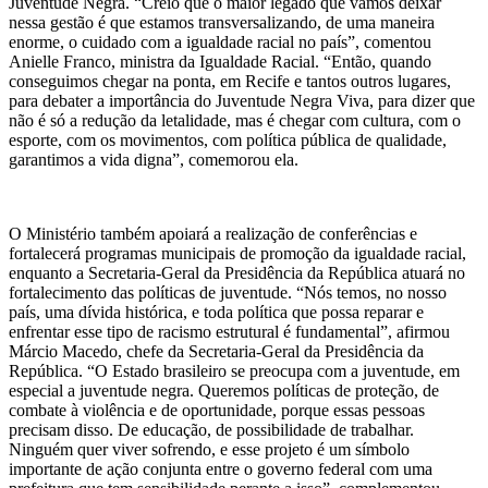
Juventude Negra. “Creio que o maior legado que vamos deixar
nessa gestão é que estamos transversalizando, de uma maneira
enorme, o cuidado com a igualdade racial no país”, comentou
Anielle Franco, ministra da Igualdade Racial. “Então, quando
conseguimos chegar na ponta, em Recife e tantos outros lugares,
para debater a importância do Juventude Negra Viva, para dizer que
não é só a redução da letalidade, mas é chegar com cultura, com o
esporte, com os movimentos, com política pública de qualidade,
garantimos a vida digna”, comemorou ela.
O Ministério também apoiará a realização de conferências e
fortalecerá programas municipais de promoção da igualdade racial,
enquanto a Secretaria-Geral da Presidência da República atuará no
fortalecimento das políticas de juventude. “Nós temos, no nosso
país, uma dívida histórica, e toda política que possa reparar e
enfrentar esse tipo de racismo estrutural é fundamental”, afirmou
Márcio Macedo, chefe da Secretaria-Geral da Presidência da
República. “O Estado brasileiro se preocupa com a juventude, em
especial a juventude negra. Queremos políticas de proteção, de
combate à violência e de oportunidade, porque essas pessoas
precisam disso. De educação, de possibilidade de trabalhar.
Ninguém quer viver sofrendo, e esse projeto é um símbolo
importante de ação conjunta entre o governo federal com uma