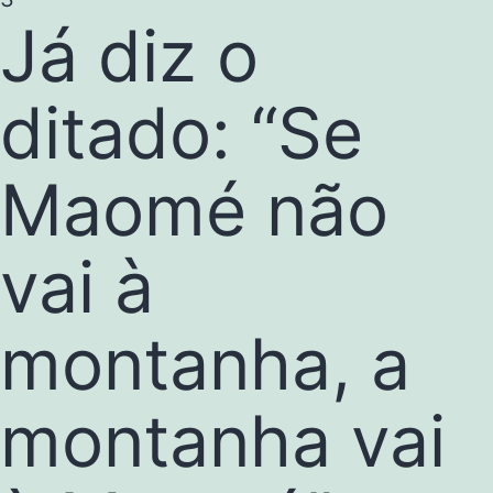
Já diz o
ditado: “Se
Maomé não
vai à
montanha, a
montanha vai