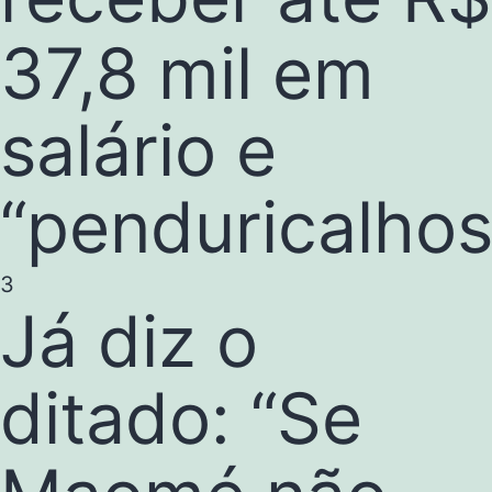
37,8 mil em
salário e
“penduricalhos
3
Já diz o
ditado: “Se