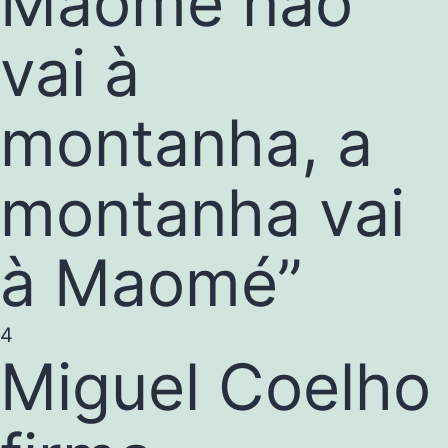
Maomé não
vai à
montanha, a
montanha vai
à Maomé”
4
Miguel Coelho