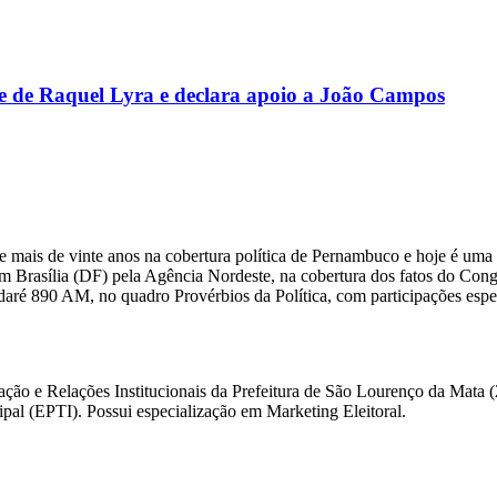
e de Raquel Lyra e declara apoio a João Campos
 mais de vinte anos na cobertura política de Pernambuco e hoje é uma 
m Brasília (DF) pela Agência Nordeste, na cobertura dos fatos do Congre
daré 890 AM, no quadro Provérbios da Política, com participações esp
ação e Relações Institucionais da Prefeitura de São Lourenço da Mata
l (EPTI). Possui especialização em Marketing Eleitoral.