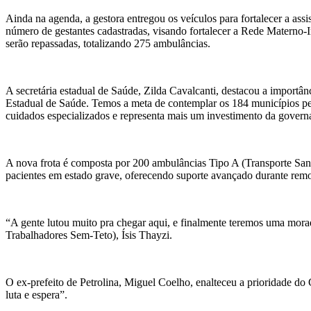
Ainda na agenda, a gestora entregou os veículos para fortalecer a as
número de gestantes cadastradas, visando fortalecer a Rede Materno-I
serão repassadas, totalizando 275 ambulâncias.
A secretária estadual de Saúde, Zilda Cavalcanti, destacou a importân
Estadual de Saúde. Temos a meta de contemplar os 184 municípios per
cuidados especializados e representa mais um investimento da govern
A nova frota é composta por 200 ambulâncias Tipo A (Transporte Sani
pacientes em estado grave, oferecendo suporte avançado durante remo
“A gente lutou muito pra chegar aqui, e finalmente teremos uma mor
Trabalhadores Sem-Teto), Ísis Thayzi.
O ex-prefeito de Petrolina, Miguel Coelho, enalteceu a prioridade do 
luta e espera”.