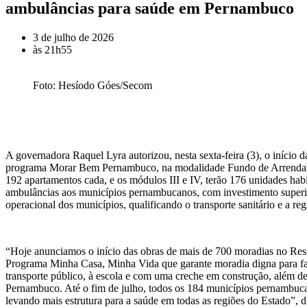
ambulâncias para saúde em Pernambuco
3 de julho de 2026
às
21h55
Foto: Hesíodo Góes/Secom
A governadora Raquel Lyra autorizou, nesta sexta-feira (3), o início
programa Morar Bem Pernambuco, na modalidade Fundo de Arrendamen
192 apartamentos cada, e os módulos III e IV, terão 176 unidades ha
ambulâncias aos municípios pernambucanos, com investimento superior 
operacional dos municípios, qualificando o transporte sanitário e a reg
“Hoje anunciamos o início das obras de mais de 700 moradias no Resi
Programa Minha Casa, Minha Vida que garante moradia digna para fam
transporte público, à escola e com uma creche em construção, além 
Pernambuco. Até o fim de julho, todos os 184 municípios pernambuca
levando mais estrutura para a saúde em todas as regiões do Estado”, 