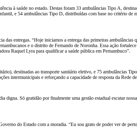
sistência à saúde no estado. Destas foram 33 ambulâncias Tipo A, dest
nfantil, e 54 ambulâncias Tipo D, distribuídas com base no critério d
cia das entregas. “Hoje iniciamos a entrega das primeiras ambulâncias q
nambucanos e o distrito de Fernando de Noronha. Essa ação fortalece 
adora Raquel Lyra para qualificar a saúde pública em Pernambuco”.
tário), destinadas ao transporte sanitário eletivo, e 75 ambulâncias 
ções intermunicipais e reforçando a capacidade de resposta da Rede d
adia digna. Só gratidão por finalmente uma gestão estadual escutar no
Governo do Estado com a moradia. “Eu sou grato de poder ver de perto es