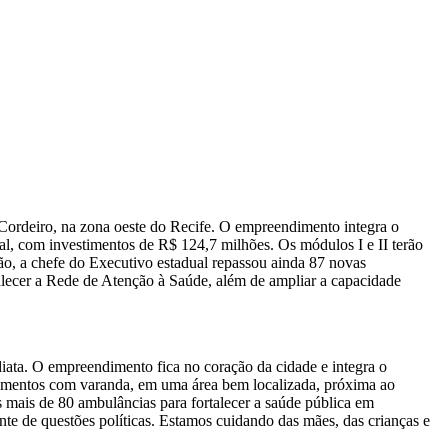
o Cordeiro, na zona oeste do Recife. O empreendimento integra o
com investimentos de R$ 124,7 milhões. Os módulos I e II terão
ão, a chefe do Executivo estadual repassou ainda 87 novas
talecer a Rede de Atenção à Saúde, além de ampliar a capacidade
iata. O empreendimento fica no coração da cidade e integra o
tamentos com varanda, em uma área bem localizada, próxima ao
mais de 80 ambulâncias para fortalecer a saúde pública em
e de questões políticas. Estamos cuidando das mães, das crianças e