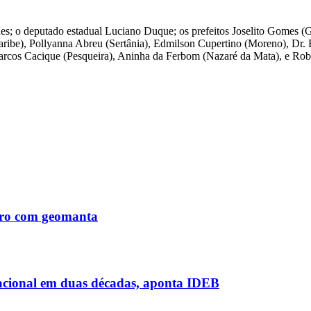
unes; o deputado estadual Luciano Duque; os prefeitos Joselito Gomes 
ibe), Pollyanna Abreu (Sertânia), Edmilson Cupertino (Moreno), Dr. 
Marcos Cacique (Pesqueira), Aninha da Ferbom (Nazaré da Mata), e Rob
Tiro com geomanta
acional em duas décadas, aponta IDEB