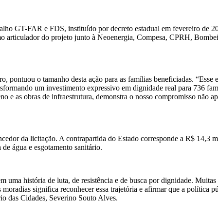
alho GT-FAR e FDS, instituído por decreto estadual em fevereiro de 20
mo articulador do projeto junto à Neoenergia, Compesa, CPRH, Bombei
, pontuou o tamanho desta ação para as famílias beneficiadas. “Esse 
ormando um investimento expressivo em dignidade real para 736 famíli
no e as obras de infraestrutura, demonstra o nosso compromisso não ap
cedor da licitação. A contrapartida do Estado corresponde a R$ 14,3 mi
 de água e esgotamento sanitário.
m uma história de luta, de resistência e de busca por dignidade. Muita
oradias significa reconhecer essa trajetória e afirmar que a política púb
rio das Cidades, Severino Souto Alves.