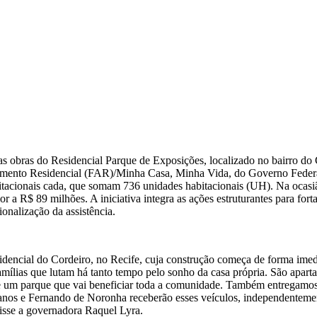
 das obras do Residencial Parque de Exposições, localizado no bairro d
to Residencial (FAR)/Minha Casa, Minha Vida, do Governo Federal, 
bitacionais cada, que somam 736 unidades habitacionais (UH). Na ocasi
a R$ 89 milhões. A iniciativa integra as ações estruturantes para for
ionalização da assistência.
dencial do Cordeiro, no Recife, cuja construção começa de forma imed
ílias que lutam há tanto tempo pelo sonho da casa própria. São apar
de um parque que vai beneficiar toda a comunidade. Também entregamos 
nos e Fernando de Noronha receberão esses veículos, independentement
disse a governadora Raquel Lyra.