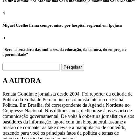
Já diz o ditado: “Se Maomé não vai à montanha, a montanha vai à Maomé”
4
Miguel Coelho firma compromisso por hospital regional em Ipojuca
5
“Serei a senadora das mulheres, da educação, da cultura, do emprego e
oportunidade”
Pesquisar
A AUTORA
Renata Gondim é jornalista desde 2004. Foi repórter da editoria de
Política da Folha de Pernambuco e colunista interina da Folha
Política. Em Brasília, foi correspondente da Agência Nordeste no
Congresso Nacional. Nos últimos anos, dedicou-se à assessoria de
comunicação governamental. De volta à cobertura jornalística e aos
bastidores da informação, agora com um blog autoral, assume a
missão de combater as fake news e a manipulação de conteúdo,
trazendo para você os principais fatos da política e temas de
interesse da sociedade pernambucana.