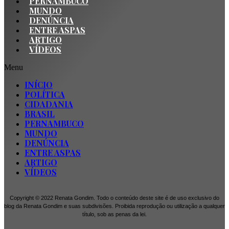
PERNAMBUCO
MUNDO
DENÚNCIA
ENTRE ASPAS
ARTIGO
VÍDEOS
Menu
INÍCIO
POLÍTICA
CIDADANIA
BRASIL
PERNAMBUCO
MUNDO
DENÚNCIA
ENTRE ASPAS
ARTIGO
VÍDEOS
Copyright © 2022 Renata Gondim. Todo o conteúdo deste site é de uso exclusivo do
blog da Renata Gondim e suas subdivisões. Proibida reprodução ou utilização a qualquer
título, sob as penas da lei.