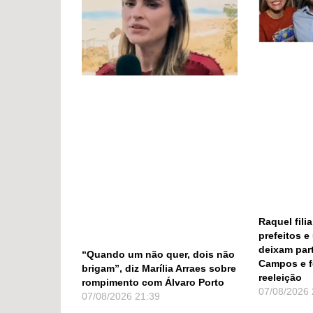
Raquel fili
prefeitos e
deixam par
“Quando um não quer, dois não
Campos e f
brigam”, diz Marília Arraes sobre
reeleição
rompimento com Álvaro Porto
07/08/2026
07/08/2026
21:39