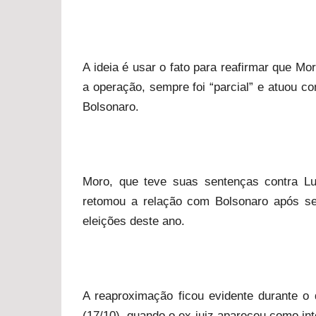
A ideia é usar o fato para reafirmar que Mo
a operação, sempre foi “parcial” e atuou com
Bolsonaro.
Moro, que teve suas sentenças contra Lu
retomou a relação com Bolsonaro após ser
eleições deste ano.
A reaproximação ficou evidente durante o
(17/10), quando o ex-juiz apareceu como int