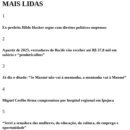
MAIS LIDAS
1
Ex-prefeito Hildo Hacker segue com direitos políticos suspensos
2
A partir de 2025, vereadores do Recife vão receber até R$ 37,8 mil em
salário e “penduricalhos”
3
Já diz o ditado: “Se Maomé não vai à montanha, a montanha vai à Maomé”
4
Miguel Coelho firma compromisso por hospital regional em Ipojuca
5
“Serei a senadora das mulheres, da educação, da cultura, do emprego e
oportunidade”