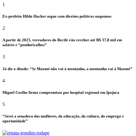
1
Ex-prefeito Hildo Hacker segue com direitos políticos suspensos
2
A partir de 2025, vereadores do Recife vão receber até R$ 37,8 mil em
salário e “penduricalhos”
3
Já diz o ditado: “Se Maomé não vai à montanha, a montanha vai à Maomé”
4
Miguel Coelho firma compromisso por hospital regional em Ipojuca
5
“Serei a senadora das mulheres, da educação, da cultura, do emprego e
oportunidade”