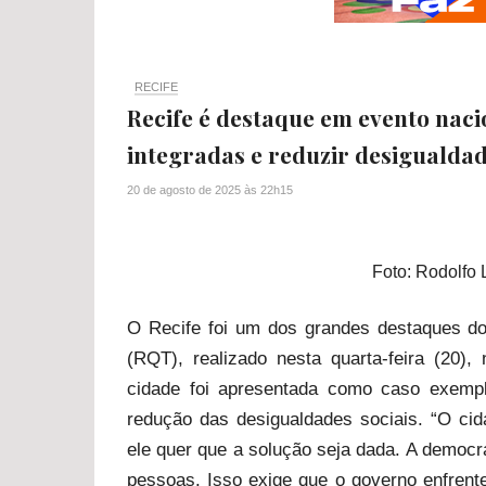
RECIFE
Recife é destaque em evento naci
integradas e reduzir desigualda
20 de agosto de 2025
às
22h15
Foto: Rodolfo 
O Recife foi um dos grandes destaques d
(RQT), realizado nesta quarta-feira (20)
cidade foi apresentada como caso exempl
redução das desigualdades sociais. “O ci
ele quer que a solução seja dada. A democra
pessoas. Isso exige que o governo enfren