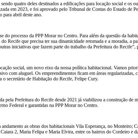
endo quatro deles destinados a edificações para locação social e os ou
ealizada em 2023, e foi aprovado pelo Tribunal de Contas do Estado de 
 para abril deste ano.
 do processo da PPP Morar no Centro. Para além da questão da habitaçã
o Recife que precisa ter sua dinamicidade retomada e a moradia, a parti
utras iniciativas que fazem parte do trabalho da Prefeitura do Recife”,
ocação social, um novo eixo da nossa política habitacional. Vamos prio
sivo com aluguel. Os empreendimentos ficam em áreas regularizadas, co
 o secretário de Habitação do Recife, Felipe Cury.
da pela Prefeitura do Recife desde 2021 já viabilizou a construção de m
rno Federal e garantidas na PPP Morar no Centro.
m andamento as obras dos habitacionais Vila Esperança, no Monteiro; 
aiara 2, Maria Felipa e Maria Elvira, entre os bairros do Cordeiro e da