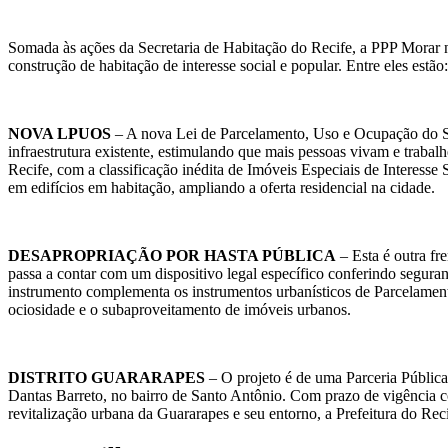
Somada às ações da Secretaria de Habitação do Recife, a PPP Morar n
construção de habitação de interesse social e popular. Entre eles estão:
NOVA LPUOS
– A nova Lei de Parcelamento, Uso e Ocupação do So
infraestrutura existente, estimulando que mais pessoas vivam e traba
Recife, com a classificação inédita de Imóveis Especiais de Interess
em edifícios em habitação, ampliando a oferta residencial na cidade.
DESAPROPRIAÇÃO POR HASTA PÚBLICA
– Esta é outra fr
passa a contar com um dispositivo legal específico conferindo segura
instrumento complementa os instrumentos urbanísticos de Parcelam
ociosidade e o subaproveitamento de imóveis urbanos.
DISTRITO GUARARAPES
– O projeto é de uma Parceria Pública
Dantas Barreto, no bairro de Santo Antônio. Com prazo de vigência c
revitalização urbana da Guararapes e seu entorno, a Prefeitura do Rec