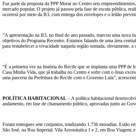
Faz parte da proposta da PPP Morar no Centro seis empreendimentos, s
mercado popular. O projeto já passou pela fase de escuta pública, r
ocorrerá por meio da B3, com entrega dos envelopes e o leilão previsto
“A apresentação na B3, no final do ano passado, marcou uma nova fase
objetivos do Programa Recentro. Estamos falando de uma área central d
para restabelecer a vivacidade naquela região somada, obviamente, a o
“É a primeira vez na história do Recife que se implanta uma PPP de l
Casa Minha Vida, que já trabalha no Centro e sofre com o ônus exces
uma parceria da Prefeitura do Recife com o Governo Lula”, acrescenta
POLÍTICA HABITACIONAL
– A política habitacional desenvolvi
andamento, em fase de chamamento público, aprovadas junto ao Gove
Foram entregues sete conjuntos, totalizando 1.736 moradias. Estão e
São José, na Rua Imperial; Vila Aeronáutica 1 e 2, em Boa Viagem; e C