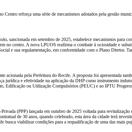
o Centro reforça uma série de mecanismos adotados pela gestão municip
lo, sancionada em setembro de 2025, estabelece mecanismos para comp
lhem no centro. A nova LPUOS reafirma o combate à ociosidade e subutil
e Social e sua regulamentação, em conformidade com o Plano Diretor. T
ente acionada pela Prefeitura do Recife. A proposta foi apresentada t
nça jurídica e efetividade na aplicação da DHP como instrumento induto
ento, Edificação ou Utilização Compulsórios (PEUC) e ao IPTU Progre
-Privada (PPP) lançada em outubro de 2025 voltada para revitalização
ontratual de 30 anos, quando celebrado, esta área da cidade terá inves
ife busca viabilizar condições para a requalificação de uma das mais puj