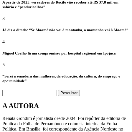
A partir de 2025, vereadores do Recife vão receber até R$ 37,8 mil em
salário e “penduricalhos”
3
Já diz o ditado: “Se Maomé não vai à montanha, a montanha vai à Maomé”
4
Miguel Coelho firma compromisso por hospital regional em Ipojuca
5
“Serei a senadora das mulheres, da educação, da cultura, do emprego e
oportunidade”
Pesquisar
A AUTORA
Renata Gondim é jornalista desde 2004. Foi repórter da editoria de
Política da Folha de Pernambuco e colunista interina da Folha
Política. Em Brasília, foi correspondente da Agência Nordeste no