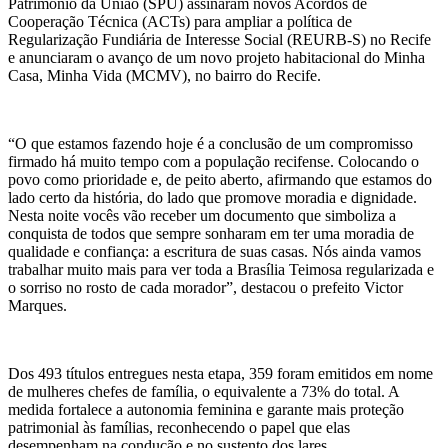
Patrimônio da União (SPU) assinaram novos Acordos de
Cooperação Técnica (ACTs) para ampliar a política de
Regularização Fundiária de Interesse Social (REURB-S) no Recife
e anunciaram o avanço de um novo projeto habitacional do Minha
Casa, Minha Vida (MCMV), no bairro do Recife.
“O que estamos fazendo hoje é a conclusão de um compromisso
firmado há muito tempo com a população recifense. Colocando o
povo como prioridade e, de peito aberto, afirmando que estamos do
lado certo da história, do lado que promove moradia e dignidade.
Nesta noite vocês vão receber um documento que simboliza a
conquista de todos que sempre sonharam em ter uma moradia de
qualidade e confiança: a escritura de suas casas. Nós ainda vamos
trabalhar muito mais para ver toda a Brasília Teimosa regularizada e
o sorriso no rosto de cada morador”, destacou o prefeito Victor
Marques.
Dos 493 títulos entregues nesta etapa, 359 foram emitidos em nome
de mulheres chefes de família, o equivalente a 73% do total. A
medida fortalece a autonomia feminina e garante mais proteção
patrimonial às famílias, reconhecendo o papel que elas
desempenham na condução e no sustento dos lares.