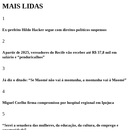
MAIS LIDAS
1
Ex-prefeito Hildo Hacker segue com direitos políticos suspensos
2
A partir de 2025, vereadores do Recife vão receber até R$ 37,8 mil em
salário e “penduricalhos”
3
Já diz o ditado: “Se Maomé não vai à montanha, a montanha vai à Maomé”
4
Miguel Coelho firma compromisso por hospital regional em Ipojuca
5
“Serei a senadora das mulheres, da educação, da cultura, do emprego e
oportunidade”