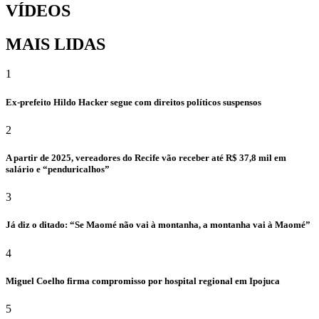
VÍDEOS
MAIS LIDAS
1
Ex-prefeito Hildo Hacker segue com direitos políticos suspensos
2
A partir de 2025, vereadores do Recife vão receber até R$ 37,8 mil em
salário e “penduricalhos”
3
Já diz o ditado: “Se Maomé não vai à montanha, a montanha vai à Maomé”
4
Miguel Coelho firma compromisso por hospital regional em Ipojuca
5