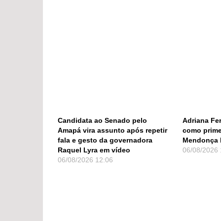
Candidata ao Senado pelo
Adriana Fer
Amapá vira assunto após repetir
como prime
fala e gesto da governadora
Mendonça 
Raquel Lyra em vídeo
06/08/2026
06/08/2026
12:06