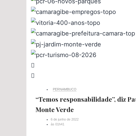
PERNAMBUCO
“Temos responsabilidade”, diz P
Monte Verde
6 de junho de 2022
às
01h41