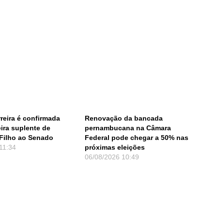
reira é confirmada
Renovação da bancada
ira suplente de
pernambucana na Câmara
Filho ao Senado
Federal pode chegar a 50% nas
11:34
próximas eleições
06/08/2026
10:49