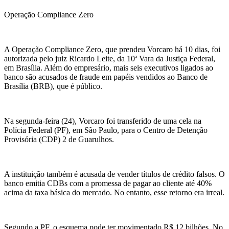
Operação
Compliance
Zero
A Operação
Compliance
Zero, que prendeu
Vorcaro
há 10 dias, foi
autorizada pelo juiz Ricardo Leite, da 10ª Vara da Justiça Federal,
em Brasília. Além do empresário, mais seis executivos ligados ao
banco são acusados de fraude em papéis vendidos ao Banco de
Brasília (BRB), que é público.
Na segunda-feira (24),
Vorcaro
foi transferido de uma cela na
Polícia Federal (PF), em São Paulo, para o Centro de Detenção
Provisória (CDP) 2 de Guarulhos.
A instituição também é acusada de vender títulos de crédito falsos. O
banco emitia CDBs com a promessa de pagar ao cliente até 40%
acima da taxa básica do mercado. No entanto, esse retorno era irreal.
Segundo a PF, o esquema pode ter movimentado R$ 12 bilhões. No