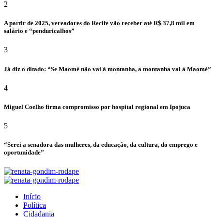
2
A partir de 2025, vereadores do Recife vão receber até R$ 37,8 mil em
salário e “penduricalhos”
3
Já diz o ditado: “Se Maomé não vai à montanha, a montanha vai à Maomé”
4
Miguel Coelho firma compromisso por hospital regional em Ipojuca
5
“Serei a senadora das mulheres, da educação, da cultura, do emprego e
oportunidade”
Início
Política
Cidadania