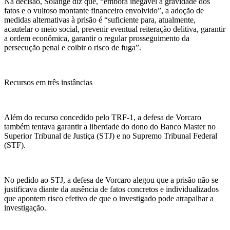
Na decisão, Solange diz que, “embora inegável a gravidade dos
fatos e o vultoso montante financeiro envolvido”, a adoção de
medidas alternativas à prisão é “suficiente para, atualmente,
acautelar o meio social, prevenir eventual reiteração delitiva, garantir
a ordem econômica, garantir o regular prosseguimento da
persecução penal e coibir o risco de fuga”.
Recursos em três instâncias
Além do recurso concedido pelo TRF-1, a defesa de
Vorcaro
também tentava garantir a liberdade do dono do Banco Master no
Superior Tribunal de Justiça (STJ) e no Supremo Tribunal Federal
(STF).
No pedido ao STJ, a defesa de
Vorcaro
alegou que a prisão não se
justificava diante da ausência de fatos concretos e individualizados
que apontem risco efetivo de que o investigado pode atrapalhar a
investigação.