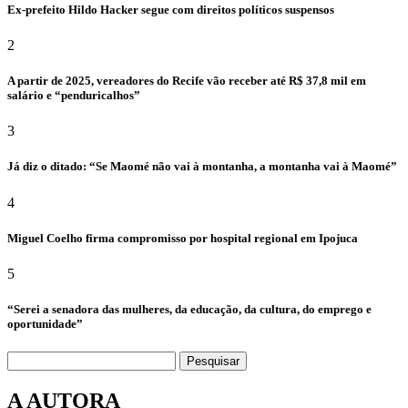
Ex-prefeito Hildo Hacker segue com direitos políticos suspensos
2
A partir de 2025, vereadores do Recife vão receber até R$ 37,8 mil em
salário e “penduricalhos”
3
Já diz o ditado: “Se Maomé não vai à montanha, a montanha vai à Maomé”
4
Miguel Coelho firma compromisso por hospital regional em Ipojuca
5
“Serei a senadora das mulheres, da educação, da cultura, do emprego e
oportunidade”
Pesquisar
A AUTORA