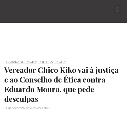
CÂMARA DO RECIFE
,
POLÍTICA
,
RECIFE
Vereador Chico Kiko vai à justiça
e ao Conselho de Ética contra
Eduardo Moura, que pede
desculpas
11 de fevereiro de 2026
às
17h19