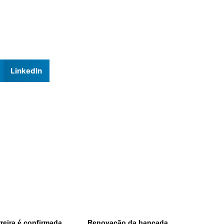
LinkedIn
reira é confirmada
Renovação da bancada