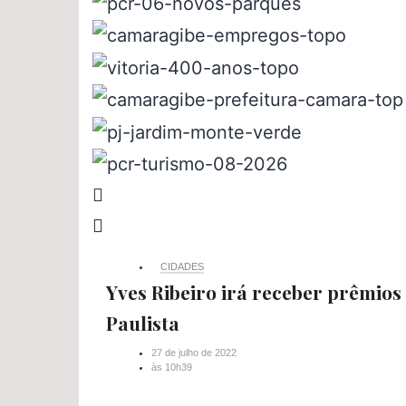
CIDADES
Yves Ribeiro irá receber prêmios
Paulista
27 de julho de 2022
às
10h39