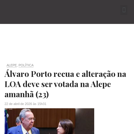
ALEPE
,
POLÍTICA
Álvaro Porto recua e alteração na
LOA deve ser votada na Alepe
amanhã (23)
22 de abril de 2026
às
15h31