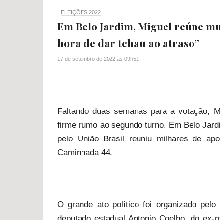
ELEIÇÕES 2022
Em Belo Jardim, Miguel reúne mul
hora de dar tchau ao atraso”
17 de setembro de 2022
às
09h51
Faltando duas semanas para a votação, M
firme rumo ao segundo turno. Em Belo Jard
pelo União Brasil reuniu milhares de ap
Caminhada 44.
O grande ato político foi organizado pelo 
deputado estadual Antonio Coelho, do ex-m