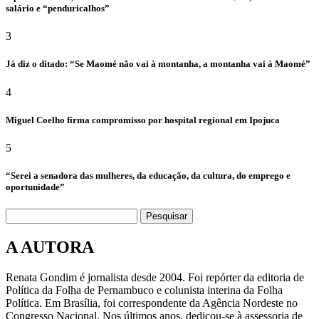
salário e “penduricalhos”
3
Já diz o ditado: “Se Maomé não vai à montanha, a montanha vai à Maomé”
4
Miguel Coelho firma compromisso por hospital regional em Ipojuca
5
“Serei a senadora das mulheres, da educação, da cultura, do emprego e
oportunidade”
Pesquisar
A AUTORA
Renata Gondim é jornalista desde 2004. Foi repórter da editoria de
Política da Folha de Pernambuco e colunista interina da Folha
Política. Em Brasília, foi correspondente da Agência Nordeste no
Congresso Nacional. Nos últimos anos, dedicou-se à assessoria de