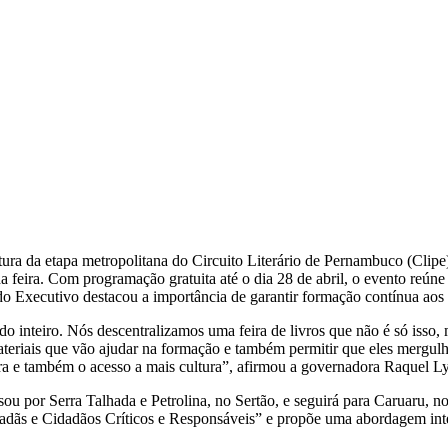
ra da etapa metropolitana do Circuito Literário de Pernambuco (Clipe) 
feira. Com programação gratuita até o dia 28 de abril, o evento reúne e
o Executivo destacou a importância de garantir formação contínua aos p
do inteiro. Nós descentralizamos uma feira de livros que não é só iss
teriais que vão ajudar na formação e também permitir que eles mergulhe
tura e também o acesso a mais cultura”, afirmou a governadora Raquel Ly
ssou por Serra Talhada e Petrolina, no Sertão, e seguirá para Caruaru,
adãs e Cidadãos Críticos e Responsáveis” e propõe uma abordagem inter