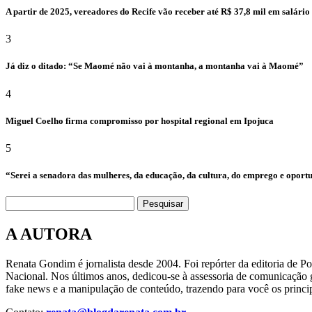
A partir de 2025, vereadores do Recife vão receber até R$ 37,8 mil em salári
3
Já diz o ditado: “Se Maomé não vai à montanha, a montanha vai à Maomé”
4
Miguel Coelho firma compromisso por hospital regional em Ipojuca
5
“Serei a senadora das mulheres, da educação, da cultura, do emprego e oport
Pesquisar
A AUTORA
Renata Gondim é jornalista desde 2004. Foi repórter da editoria de P
Nacional. Nos últimos anos, dedicou-se à assessoria de comunicação g
fake news e a manipulação de conteúdo, trazendo para você os princip