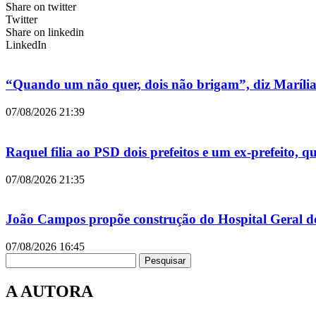
Share on twitter
Twitter
Share on linkedin
LinkedIn
“Quando um não quer, dois não brigam”, diz Maríli
07/08/2026
21:39
Raquel filia ao PSD dois prefeitos e um ex-prefeito, 
07/08/2026
21:35
João Campos propõe construção do Hospital Geral d
07/08/2026
16:45
Pesquisar
A AUTORA