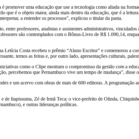
 é promover uma educação que use a tecnologia como aliada na formação
lo que é o objeto maior, ainda mais dentro da educação, que é a leitura.
erpretar, a entender os processos”, explicou o titular da pasta.
ão, entre professores, analistas e assistentes administrativos, vincula
ofessores são contemplados com o Bônus-Livro de R$ 1.090,14, enquant
 Letícia Costa recebeu o prêmio “Aluno Escritor” e comemorou a conqu
nte, temos as feiras e, por outro lado, apresentações culturais, palest
iniciativas como o Clipe mostram o compromisso da gestão com a educ
cação, percebemos que Pernambuco vive um tempo de mudança”, disse o
ndes e um acervo com obras de mais de 600 editoras. A programação aco
 de Itapissuma, Zé de Irmã Teca; o vice-prefeito de Olinda, Chiquinho
mbuco), e outras lideranças políticas.