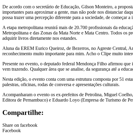
De acordo com o secretário de Educação, Gilson Monteiro, a proposta
importantes para aproximar a gente, mas não pode nos distanciar daqui
possa trazer uma percepção diferente para a sociedade, de começar a int
A etapa metropolitana reunirá mais de 20.700 profissionais da educaç
Metropolitana e das Zonas da Mata Norte e Mata Centro. Todos os pr
adquirir livros diretamente nos estandes.
Aluna da EREM Eurico Queiroz, de Bezerros, no Agreste Central, Ana
reconhecimento muito importante para mim. Acho o Clipe muito interessa
Presente no evento, o deputado federal Mendonça Filho afirmou que 
vem trazendo. Qualquer área que se analise, da segurança até a edu
Nesta edição, o evento conta com uma estrutura composta por 51 esta
palestras, oficinas, rodas de conversa e apresentações culturais.
Acompanharam o evento os ex-prefeitos de Petrolina, Miguel Coelho, e
Editora de Pernambuco) e Eduardo Loyo (Empresa de Turismo de Perna
Compartilhe:
Share on facebook
Facebook