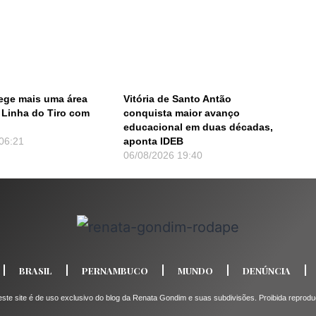
tege mais uma área
Vitória de Santo Antão
 Linha do Tiro com
conquista maior avanço
educacional em duas décadas,
06:21
aponta IDEB
06/08/2026
19:40
BRASIL
PERNAMBUCO
MUNDO
DENÚNCIA
e site é de uso exclusivo do blog da Renata Gondim e suas subdivisões. Proibida reprodução 