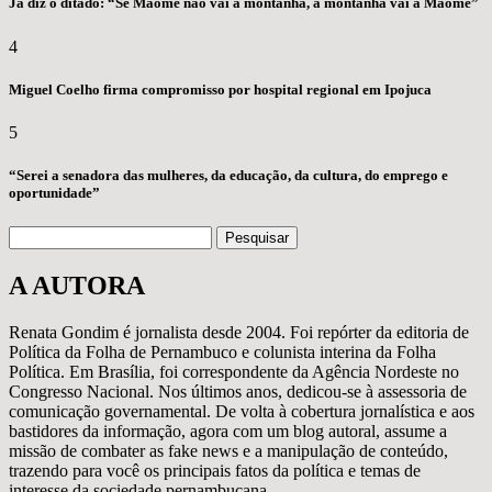
Já diz o ditado: “Se Maomé não vai à montanha, a montanha vai à Maomé”
4
Miguel Coelho firma compromisso por hospital regional em Ipojuca
5
“Serei a senadora das mulheres, da educação, da cultura, do emprego e
oportunidade”
Pesquisar
A AUTORA
Renata Gondim é jornalista desde 2004. Foi repórter da editoria de
Política da Folha de Pernambuco e colunista interina da Folha
Política. Em Brasília, foi correspondente da Agência Nordeste no
Congresso Nacional. Nos últimos anos, dedicou-se à assessoria de
comunicação governamental. De volta à cobertura jornalística e aos
bastidores da informação, agora com um blog autoral, assume a
missão de combater as fake news e a manipulação de conteúdo,
trazendo para você os principais fatos da política e temas de
interesse da sociedade pernambucana.