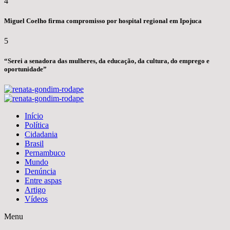
4
Miguel Coelho firma compromisso por hospital regional em Ipojuca
5
“Serei a senadora das mulheres, da educação, da cultura, do emprego e
oportunidade”
Início
Política
Cidadania
Brasil
Pernambuco
Mundo
Denúncia
Entre aspas
Artigo
Vídeos
Menu