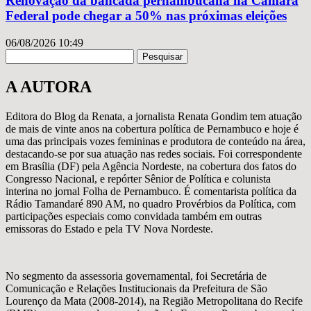
Renovação da bancada pernambucana na Câmara
Federal pode chegar a 50% nas próximas eleições
06/08/2026
10:49
Pesquisar
A AUTORA
Editora do Blog da Renata, a jornalista Renata Gondim tem atuação
de mais de vinte anos na cobertura política de Pernambuco e hoje é
uma das principais vozes femininas e produtora de conteúdo na área,
destacando-se por sua atuação nas redes sociais. Foi correspondente
em Brasília (DF) pela Agência Nordeste, na cobertura dos fatos do
Congresso Nacional, e repórter Sênior de Política e colunista
interina no jornal Folha de Pernambuco. É comentarista política da
Rádio Tamandaré 890 AM, no quadro Provérbios da Política, com
participações especiais como convidada também em outras
emissoras do Estado e pela TV Nova Nordeste.
No segmento da assessoria governamental, foi Secretária de
Comunicação e Relações Institucionais da Prefeitura de São
Lourenço da Mata (2008-2014), na Região Metropolitana do Recife