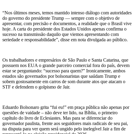
“Nos últimos meses, temos mantido intenso diálogo com autoridades
do governo do presidente Trump
— sempre com o objetivo de
apresentar, com precis
ão e documentos, a realidade que o Brasil vive
hoje. A carta do presidente dos Estados Unidos apenas confirma o
sucesso na transmissão daquilo que viemos apresentando com
seriedade e responsabilidade”, disse em nota divulgada ao público.
Os trabalhadores e empresários de São Paulo e Santa Catarina, que
possuem nos EUA o grande parceiro comercial fora do país, devem
estar se perguntando: “sucesso para quem?” Ironicamente, ambos
estados são governados por
bolsonaristas
que saúdam Trump e
sobem gostosamente em carros de som durante atos que atacam o
STF e defendem o golpismo de Jair.
Eduardo Bolsonaro grita “fui eu!” em praça pública não apenas por
questões de vaidade – não deve ter lido, na Bíblia, o primeiro
capítulo do livro de Eclesiastes. Mas para se diferenciar do
governador paulista, frente aos seguidores mais radicais de seu pai,
na disputa para ver quem será ungido pelo inelegível Jair a fim de