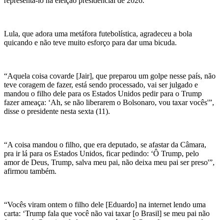
representá-lo na eleição presidencial de 2026.
Lula, que adora uma metáfora futebolística, agradeceu a bola
quicando e não teve muito esforço para dar uma bicuda.
“Aquela coisa covarde [Jair], que preparou um golpe nesse país, não
teve coragem de fazer, está sendo processado, vai ser julgado e
mandou o filho dele para os Estados Unidos pedir para o Trump
fazer ameaça: ‘Ah, se não liberarem o Bolsonaro, vou taxar vocês'”,
disse o presidente nesta sexta (11).
“A coisa mandou o filho, que era deputado, se afastar da Câmara,
pra ir lá para os Estados Unidos, ficar pedindo: ‘Ô Trump, pelo
amor de Deus, Trump, salva meu pai, não deixa meu pai ser preso'”,
afirmou também.
“Vocês viram ontem o filho dele [Eduardo] na internet lendo uma
carta: ‘Trump fala que você não vai taxar [o Brasil] se meu pai não