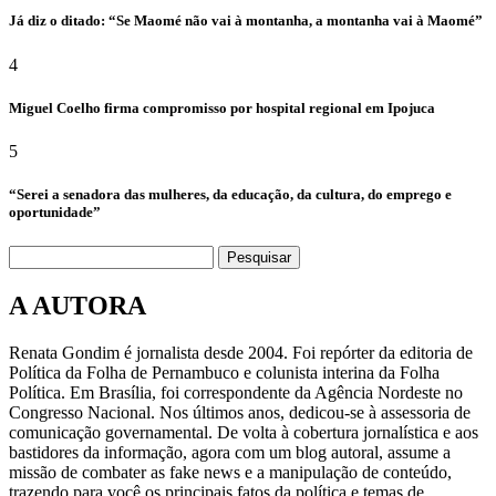
Já diz o ditado: “Se Maomé não vai à montanha, a montanha vai à Maomé”
4
Miguel Coelho firma compromisso por hospital regional em Ipojuca
5
“Serei a senadora das mulheres, da educação, da cultura, do emprego e
oportunidade”
Pesquisar
A AUTORA
Renata Gondim é jornalista desde 2004. Foi repórter da editoria de
Política da Folha de Pernambuco e colunista interina da Folha
Política. Em Brasília, foi correspondente da Agência Nordeste no
Congresso Nacional. Nos últimos anos, dedicou-se à assessoria de
comunicação governamental. De volta à cobertura jornalística e aos
bastidores da informação, agora com um blog autoral, assume a
missão de combater as fake news e a manipulação de conteúdo,
trazendo para você os principais fatos da política e temas de