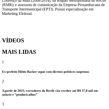
Lourenço da Mata (2008-2014), na Região Metropolitana do Recife
(RMR); e assessora de comunicação da Empresa Pernambucana de
Transporte Intermunicipal (EPTI). Possui especialização em
Marketing Eleitoral.
VÍDEOS
MAIS LIDAS
1
Ex-prefeito Hildo Hacker segue com direitos políticos suspensos
2
A partir de 2025, vereadores do Recife vão receber até R$ 37,8 mil em
salário e “penduricalhos”
3