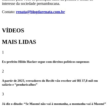
interesse da sociedade pernambucana.
Contato:
renata@blogdarenata.com.br
VÍDEOS
MAIS LIDAS
1
Ex-prefeito Hildo Hacker segue com direitos políticos suspensos
2
A partir de 2025, vereadores do Recife vão receber até R$ 37,8 mil em
salário e “penduricalhos”
3
Já diz o ditado: “Se Maomé não vai à montanha, a montanha vai à Maomé”