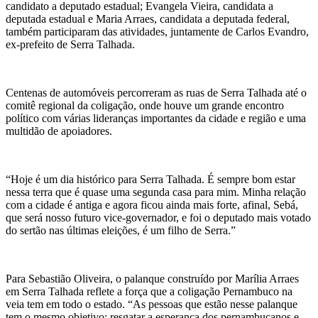
candidato a deputado estadual; Evangela Vieira, candidata a
deputada estadual e Maria Arraes, candidata a deputada federal,
também participaram das atividades, juntamente de Carlos Evandro,
ex-prefeito de Serra Talhada.
Centenas de automóveis percorreram as ruas de Serra Talhada até o
comitê regional da coligação, onde houve um grande encontro
político com várias lideranças importantes da cidade e região e uma
multidão de apoiadores.
“Hoje é um dia histórico para Serra Talhada. É sempre bom estar
nessa terra que é quase uma segunda casa para mim. Minha relação
com a cidade é antiga e agora ficou ainda mais forte, afinal, Sebá,
que será nosso futuro vice-governador, e foi o deputado mais votado
do sertão nas últimas eleições, é um filho de Serra.”
Para Sebastião Oliveira, o palanque construído por Marília Arraes
em Serra Talhada reflete a força que a coligação Pernambuco na
veia tem em todo o estado. “As pessoas que estão nesse palanque
tem o mesmo objetivo: resgatar a esperança dos pernambucanos e