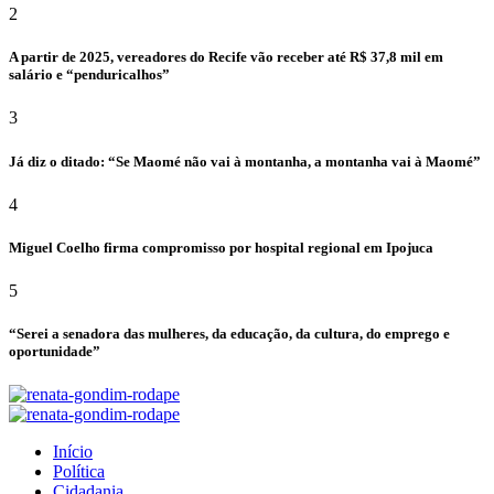
2
A partir de 2025, vereadores do Recife vão receber até R$ 37,8 mil em
salário e “penduricalhos”
3
Já diz o ditado: “Se Maomé não vai à montanha, a montanha vai à Maomé”
4
Miguel Coelho firma compromisso por hospital regional em Ipojuca
5
“Serei a senadora das mulheres, da educação, da cultura, do emprego e
oportunidade”
Início
Política
Cidadania