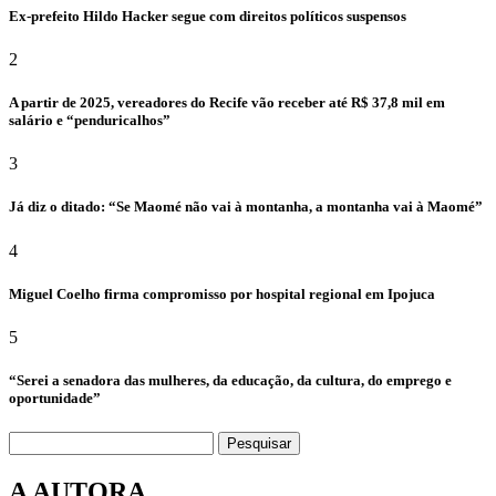
Ex-prefeito Hildo Hacker segue com direitos políticos suspensos
2
A partir de 2025, vereadores do Recife vão receber até R$ 37,8 mil em
salário e “penduricalhos”
3
Já diz o ditado: “Se Maomé não vai à montanha, a montanha vai à Maomé”
4
Miguel Coelho firma compromisso por hospital regional em Ipojuca
5
“Serei a senadora das mulheres, da educação, da cultura, do emprego e
oportunidade”
Pesquisar
A AUTORA