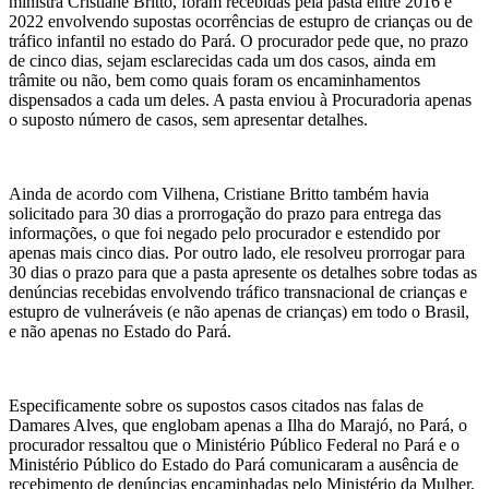
ministra Cristiane Britto, foram recebidas pela pasta entre 2016 e
2022 envolvendo supostas ocorrências de estupro de crianças ou de
tráfico infantil no estado do Pará. O procurador pede que, no prazo
de cinco dias, sejam esclarecidas cada um dos casos, ainda em
trâmite ou não, bem como quais foram os encaminhamentos
dispensados a cada um deles. A pasta enviou à Procuradoria apenas
o suposto número de casos, sem apresentar detalhes.
Ainda de acordo com Vilhena, Cristiane Britto também havia
solicitado para 30 dias a prorrogação do prazo para entrega das
informações, o que foi negado pelo procurador e estendido por
apenas mais cinco dias. Por outro lado, ele resolveu prorrogar para
30 dias o prazo para que a pasta apresente os detalhes sobre todas as
denúncias recebidas envolvendo tráfico transnacional de crianças e
estupro de vulneráveis (e não apenas de crianças) em todo o Brasil,
e não apenas no Estado do Pará.
Especificamente sobre os supostos casos citados nas falas de
Damares Alves, que englobam apenas a Ilha do Marajó, no Pará, o
procurador ressaltou que o Ministério Público Federal no Pará e o
Ministério Público do Estado do Pará comunicaram a ausência de
recebimento de denúncias encaminhadas pelo Ministério da Mulher,