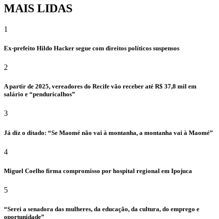
MAIS LIDAS
1
Ex-prefeito Hildo Hacker segue com direitos políticos suspensos
2
A partir de 2025, vereadores do Recife vão receber até R$ 37,8 mil em
salário e “penduricalhos”
3
Já diz o ditado: “Se Maomé não vai à montanha, a montanha vai à Maomé”
4
Miguel Coelho firma compromisso por hospital regional em Ipojuca
5
“Serei a senadora das mulheres, da educação, da cultura, do emprego e
oportunidade”