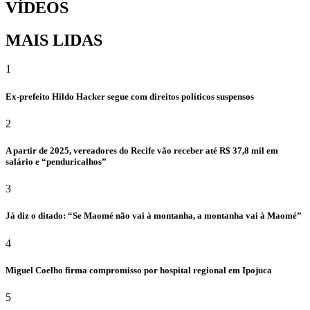
VÍDEOS
MAIS LIDAS
1
Ex-prefeito Hildo Hacker segue com direitos políticos suspensos
2
A partir de 2025, vereadores do Recife vão receber até R$ 37,8 mil em
salário e “penduricalhos”
3
Já diz o ditado: “Se Maomé não vai à montanha, a montanha vai à Maomé”
4
Miguel Coelho firma compromisso por hospital regional em Ipojuca
5