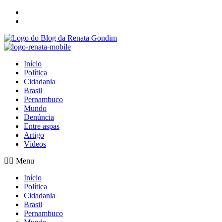
Início
Política
Cidadania
Brasil
Pernambuco
Mundo
Denúncia
Entre aspas
Artigo
Vídeos
Menu
Início
Política
Cidadania
Brasil
Pernambuco