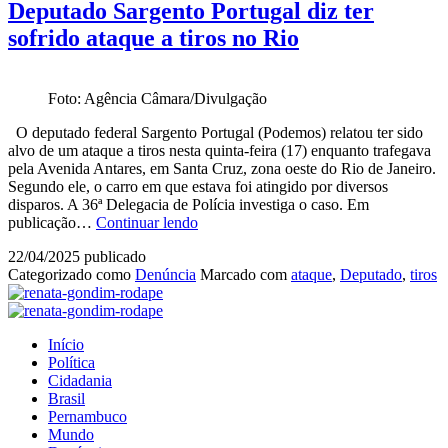
Deputado Sargento Portugal diz ter
sofrido ataque a tiros no Rio
Foto: Agência Câmara/Divulgação
O deputado federal Sargento Portugal (Podemos) relatou ter sido
alvo de um ataque a tiros nesta quinta-feira (17) enquanto trafegava
pela Avenida Antares, em Santa Cruz, zona oeste do Rio de Janeiro.
Segundo ele, o carro em que estava foi atingido por diversos
disparos. A 36ª Delegacia de Polícia investiga o caso. Em
Deputado
publicação…
Continuar lendo
Sargento
22/04/2025
publicado
Portugal
Categorizado como
Denúncia
Marcado com
ataque
,
Deputado
,
tiros
diz
ter
sofrido
ataque
Início
a
Política
tiros
Cidadania
no
Brasil
Rio
Pernambuco
Mundo