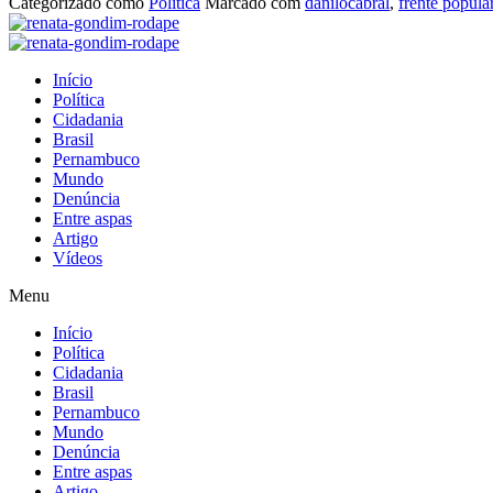
Categorizado como
Política
Marcado com
danilocabral
,
frente popula
Início
Política
Cidadania
Brasil
Pernambuco
Mundo
Denúncia
Entre aspas
Artigo
Vídeos
Menu
Início
Política
Cidadania
Brasil
Pernambuco
Mundo
Denúncia
Entre aspas
Artigo