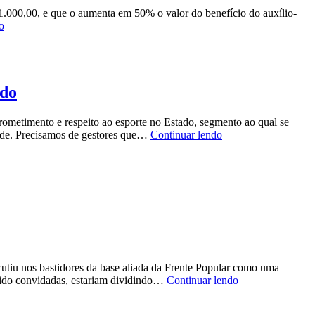
 1.000,00, e que o aumenta em 50% o valor do benefício do auxílio-
Chuvas:
o
Prefeitura
do
Recife
inicia
pagamento
ado
do
auxílio-
ometimento e respeito ao esporte no Estado, segmento ao qual se
moradia
Ex-
idade. Precisamos de gestores que…
Continuar lendo
ainda
secretário
em
de
junho
Esportes
diz
que
segmento
precisa
de
mais
comprometimento
utiu nos bastidores da base aliada da Frente Popular como uma
no
Se
 sido convidadas, estariam dividindo…
Continuar lendo
Estado
convidadas,
outras