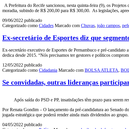
A Prefeitura do Recife sancionou, nesta quinta-feira (9), os Projeto
moradia, subindo de R$ 200,00 para R$ 300,00. As legislações, apr
09/06/2022
publicado
Categorizado como
Cidades
Marcado com
Chuvas
,
joão campos
,
pefe
Ex-secretário de Esportes diz que segmen
Ex-secretário executivo de Esportes de Pernambuco e pré-candidato a
dedica desde 2015. “Nós precisamos ter gestores e políticos comprom
12/05/2022
publicado
Categorizado como
Cidadania
Marcado com
BOLSA ATLETA
,
BO
Se convidadas, outras lideranças particip
Após saída do PSD e PP, insatisfações têm prazo para serem re
Por Renata Gondim – O lançamento da pré-candidatura ao Senado do p
jogada estratégica que poderá render ainda mais dividendos ao grupo
04/05/2022
publicado