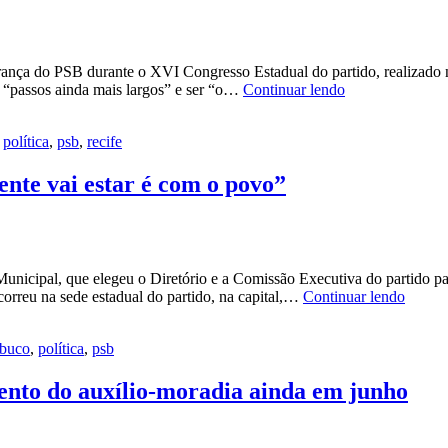
nça do PSB durante o XVI Congresso Estadual do partido, realizado nes
João
ar “passos ainda mais largos” e ser “o…
Continuar lendo
Campos
é
,
política
,
psb
,
recife
aclamado
como
maior
nte vai estar é com o povo”
liderança
do
PSB
durante
congresso
nicipal, que elegeu o Diretório e a Comissão Executiva do partido par
do
João
correu na sede estadual do partido, na capital,…
Continuar lendo
partido
Campo
sobre
buco
,
política
,
psb
os
rumos
do
mento do auxílio-moradia ainda em junho
PSB:
“A
gente