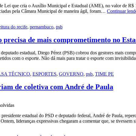
vai
s de Lei que cria o Auxílio Municipal e Estadual (AME), no valor de R$
estar
eciadas pela Câmara Municipal de maneira ágil, foram…
Continuar lend
é
com
o
itura do recife
,
pernambuco
,
psb
povo”
to precisa de mais comprometimento no Est
 deputado estadual, Diego Pérez (PSB) cobrou dos gestores mais compr
etidos com o esporte. Não dá mais para tratar o esporte com invisibil
LSA TÉCNICO
,
ESPORTES
,
GOVERNO
,
psb
,
TIME PE
ariam de coletiva com André de Paula
solvidas
residente estadual do PSD e deputado federal, André de Paula, reperc
. Ontem, lideranças expressivas chegaram a comentar que, se tivessem