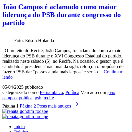
GO
João Campos é aclamado como maior
MEI
liderança do PSB durante congresso do
e
ganha
partido
destaque
em
encontro
Foto: Edson Holanda
nacional
de
O prefeito do Recife, João Campos, foi aclamado como a maior
prefeitos
liderança do PSB durante o XVI Congresso Estadual do partido,
realizado neste sábado (5), no Recife. Na ocasião, o gestor, que é
candidato à presidência nacional da sigla, reforçou o propósito de
fazer o PSB dar “passos ainda mais largos” e ser “o…
Continuar
João
lendo
Campos
05/04/2025
publicado
é
Categorizado como
Pernambuco
,
Política
Marcado com
joão
aclamado
campos
,
política
,
psb
,
recife
como
Paginação
maior
Página 1
Página 2
Posts
mais antigos
liderança
de
do
posts
PSB
durante
Início
congresso
Política