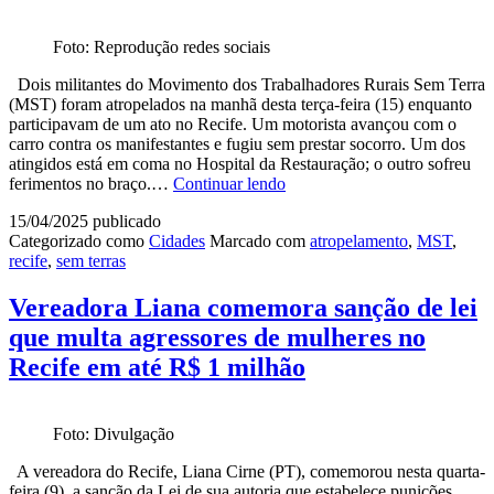
de
pa
Foto: Reprodução redes sociais
e
dr
Dois militantes do Movimento dos Trabalhadores Rurais Sem Terra
no
(MST) foram atropelados na manhã desta terça-feira (15) enquanto
ba
participavam de um ato no Recife. Um motorista avançou com o
de
carro contra os manifestantes e fugiu sem prestar socorro. Um dos
Af
atingidos está em coma no Hospital da Restauração; o outro sofreu
Militantes
ferimentos no braço.…
Continuar lendo
do
15/04/2025
publicado
MST
Categorizado como
Cidades
Marcado com
atropelamento
,
MST
,
são
recife
,
sem terras
atropelados
durante
protesto
Vereadora Liana comemora sanção de lei
no
que multa agressores de mulheres no
Recife;
um
Recife em até R$ 1 milhão
está
em
coma
Foto: Divulgação
A vereadora do Recife, Liana Cirne (PT), comemorou nesta quarta-
feira (9), a sanção da Lei de sua autoria que estabelece punições