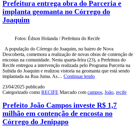
Prefeitura entrega obra do Parceria e
implanta geomanta no Córrego do
Joaquim
Fotos: Édson Holanda / Prefeitura do Recife
A população do Córrego do Joaquim, no bairro de Nova
Descoberta, comemora a realização de novas obras de contenção de
encostas na comunidade. Nesta quarta-feira (23), a Prefeitura do
Recife entregou a intervenção realizada pelo Programa Parceria na
Subida do Joaquim e realizou vistoria na geomanta que está sendo
Prefeitura
implantada na Rua Juma. As…
Continuar lendo
entrega
23/04/2025
publicado
obra
Categorizado como
RECIFE
Marcado com
campos
,
João
,
recife
do
Parceria
e
Prefeito João Campos investe R$ 1,7
implanta
milhão em contenção de encosta no
geomanta
no
Córrego do Jenipapo
Córrego
do
Joaquim