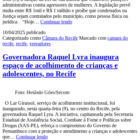
administrativas contra agressores de mulheres. A legislação prevê
multa entre R$ 1mil e R$ 1 milhão e proíbe que condenados na
Justiça sejam contratados pelo município, como pessoa física ou
Vereadora
jurídica. “Hoje…
Continuar lendo
Liana
10/04/2025
publicado
comemora
Categorizado como
Câmara do Recife
Marcado com
camara do
sanção
recife
,
recife
,
vereadores
de
lei
que
Governadora Raquel Lyra inaugura
multa
espaço de acolhimento de crianças e
agressores
de
adolescentes, no Recife
mulheres
no
Recife
Foto: Hesíodo Góes/Secom
em
até
O Lar Girassol, serviço de acolhimento institucional, foi
R$
inaugurado, nesta quarta-feira (9), no centro do Recife, pela
1
governadora Raquel Lyra. A iniciativa, capitaneada pela Secretaria
milhão
Estadual de Assistência Social, Combate à Fome e Políticas sobre
Drogas (SAS-PE), reforça o compromisso do Governo de
Pernambuco com a proteção e atendimento a crianças e adolescentes
Governadora
que…
Continuar lendo