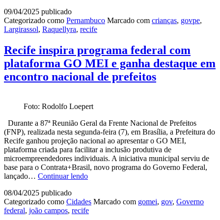
Raquel
09/04/2025
publicado
Lyra
Categorizado como
Pernambuco
Marcado com
crianças
,
govpe
,
inaugura
Largirassol
,
Raquellyra
,
recife
espaço
de
acolhimento
Recife inspira programa federal com
de
plataforma GO MEI e ganha destaque em
crianças
e
encontro nacional de prefeitos
adolescentes,
no
Recife
Foto: Rodolfo Loepert
Durante a 87ª Reunião Geral da Frente Nacional de Prefeitos
(FNP), realizada nesta segunda-feira (7), em Brasília, a Prefeitura do
Recife ganhou projeção nacional ao apresentar o GO MEI,
plataforma criada para facilitar a inclusão produtiva de
microempreendedores individuais. A iniciativa municipal serviu de
base para o Contrata+Brasil, novo programa do Governo Federal,
Recife
lançado…
Continuar lendo
inspira
08/04/2025
publicado
programa
Categorizado como
Cidades
Marcado com
gomei
,
gov
,
Governo
federal
federal
,
joão campos
,
recife
com
plataforma