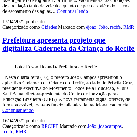
fazem parte do Programa Rua Tinindo, vão melhorar as condições
de circulação tanto de veículos quanto de pessoas, além do sistema
Prefeitura
de escoamento das águas…
Continuar lendo
do
17/04/2025
publicado
Recife
Categorizado como
Cidades
Marcado com
éjoao
,
João
,
recife
,
RMR
finaliza
pavimentação
da
Prefeitura apresenta projeto que
Rua
digitaliza Caderneta da Criança do Recife
Áureo
Xavier,
no
Cordeiro
Foto: Edson Holanda/ Prefeitura do Recife
Nesta quarta-feira (16), o prefeito João Campos apresentou o
aplicativo Caderneta da Criança do Recife, ao lado de Priscila Cruz,
presidente executiva do Movimento Todos Pela Educação, e Julia
Sant’Anna, diretora-presidente do Centro de Inovação para a
Educação Brasileira (CIEB). A nova ferramenta digital oferece, de
forma acessível, todas as funcionalidades da tradicional caderneta…
Prefeitura
Continuar lendo
apresenta
16/04/2025
publicado
projeto
Categorizado como
RECIFE
Marcado com
João
,
joaocampos
,
que
recife
,
RMR
digitaliza