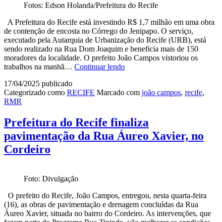
Fotos: Edson Holanda/Prefeitura do Recife
A Prefeitura do Recife está investindo R$ 1,7 milhão em uma obra
de contenção de encosta no Córrego do Jenipapo. O serviço,
executado pela Autarquia de Urbanização do Recife (URB), está
sendo realizado na Rua Dom Joaquim e beneficia mais de 150
moradores da localidade. O prefeito João Campos vistoriou os
Prefeito
trabalhos na manhã…
Continuar lendo
João
17/04/2025
publicado
Campos
Categorizado como
RECIFE
Marcado com
joão campos
,
recife
,
investe
RMR
R$
1,7
milhão
Prefeitura do Recife finaliza
em
pavimentação da Rua Áureo Xavier, no
contenção
de
Cordeiro
encosta
no
Córrego
Foto: Divulgação
do
Jenipapo
O prefeito do Recife, João Campos, entregou, nesta quarta-feira
(16), as obras de pavimentação e drenagem concluídas da Rua
Áureo Xavier, situada no bairro do Cordeiro. As intervenções, que