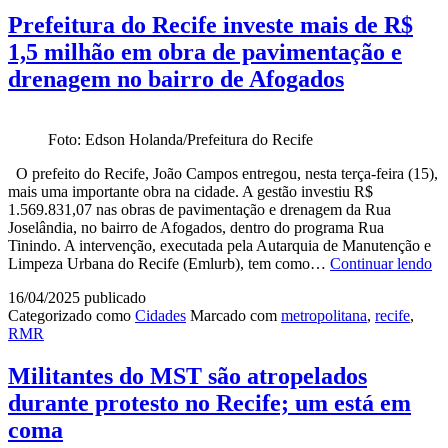
Caderneta
da
Prefeitura do Recife investe mais de R$
Criança
1,5 milhão em obra de pavimentação e
do
Recife
drenagem no bairro de Afogados
Foto: Edson Holanda/Prefeitura do Recife
O prefeito do Recife, João Campos entregou, nesta terça-feira (15),
mais uma importante obra na cidade. A gestão investiu R$
1.569.831,07 nas obras de pavimentação e drenagem da Rua
Joselândia, no bairro de Afogados, dentro do programa Rua
Tinindo. A intervenção, executada pela Autarquia de Manutenção e
Pr
Limpeza Urbana do Recife (Emlurb), tem como…
Continuar lendo
do
16/04/2025
publicado
Re
Categorizado como
Cidades
Marcado com
metropolitana
,
recife
,
in
RMR
ma
de
R
Militantes do MST são atropelados
1,
durante protesto no Recife; um está em
mi
e
coma
ob