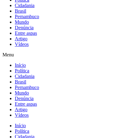
do
Cidadania
partido
Brasil
Pernambuco
Mundo
Denúncia
Entre aspas
Artigo
Vídeos
Menu
Início
Política
Cidadania
Brasil
Pernambuco
Mundo
Denúncia
Entre aspas
Artigo
Vídeos
Início
Política
Cidadania