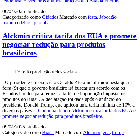
lendo
Mano Medeiros anuncia atrações da Festa da Pitomba
09/04/2025
publicado
Categorizado como
Cidades
Marcado com
festa
,
Jaboatão
,
manomedeiros
,
pitomba
Alckmin critica tarifa dos EUA e promete
negociar redução para produtos
brasileiros
Foto: Reprodução redes sociais
O presidente em exercício Geraldo Alckmin afirmou nesta quarta-
feira (9) que o governo brasileiro irá buscar um acordo com os
Estados Unidos para reduzir a tarifa de importação imposta aos
produtos do Brasil. A declaração foi dada após o anúncio do
presidente Donald Trump, que aplicou uma tarifa mínima de 10% a
diversos países…
Continuar lendo
Alckmin critica tarifa dos EUA e
promete negociar redução para produtos brasileiros
09/04/2025
publicado
Categorizado como
Brasil
Marcado com
Alckmin
,
eua
,
trump