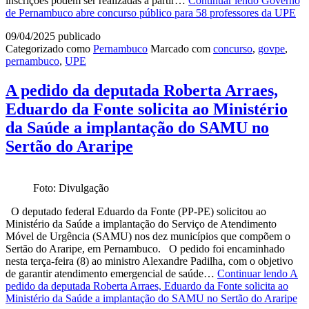
inscrições podem ser realizadas a partir…
Continuar lendo
Governo
de Pernambuco abre concurso público para 58 professores da UPE
09/04/2025
publicado
Categorizado como
Pernambuco
Marcado com
concurso
,
govpe
,
pernambuco
,
UPE
A pedido da deputada Roberta Arraes,
Eduardo da Fonte solicita ao Ministério
da Saúde a implantação do SAMU no
Sertão do Araripe
Foto: Divulgação
O deputado federal Eduardo da Fonte (PP-PE) solicitou ao
Ministério da Saúde a implantação do Serviço de Atendimento
Móvel de Urgência (SAMU) nos dez municípios que compõem o
Sertão do Araripe, em Pernambuco. O pedido foi encaminhado
nesta terça-feira (8) ao ministro Alexandre Padilha, com o objetivo
de garantir atendimento emergencial de saúde…
Continuar lendo
A
pedido da deputada Roberta Arraes, Eduardo da Fonte solicita ao
Ministério da Saúde a implantação do SAMU no Sertão do Araripe