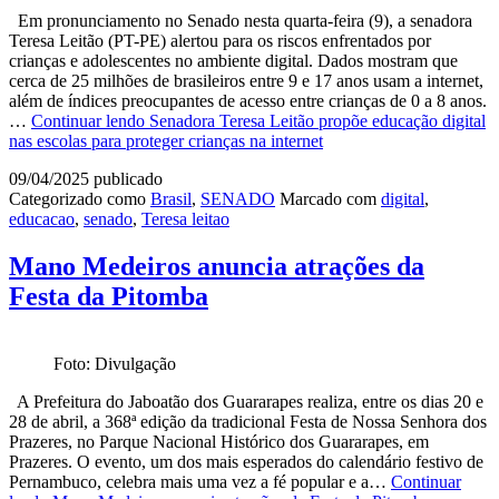
Em pronunciamento no Senado nesta quarta-feira (9), a senadora
Teresa Leitão (PT-PE) alertou para os riscos enfrentados por
crianças e adolescentes no ambiente digital. Dados mostram que
cerca de 25 milhões de brasileiros entre 9 e 17 anos usam a internet,
além de índices preocupantes de acesso entre crianças de 0 a 8 anos.
…
Continuar lendo
Senadora Teresa Leitão propõe educação digital
nas escolas para proteger crianças na internet
09/04/2025
publicado
Categorizado como
Brasil
,
SENADO
Marcado com
digital
,
educacao
,
senado
,
Teresa leitao
Mano Medeiros anuncia atrações da
Festa da Pitomba
Foto: Divulgação
A Prefeitura do Jaboatão dos Guararapes realiza, entre os dias 20 e
28 de abril, a 368ª edição da tradicional Festa de Nossa Senhora dos
Prazeres, no Parque Nacional Histórico dos Guararapes, em
Prazeres. O evento, um dos mais esperados do calendário festivo de
Pernambuco, celebra mais uma vez a fé popular e a…
Continuar